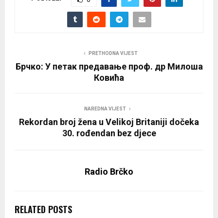
PRETHODNA VIJEST
Брчко: У петак предавање проф. др Милоша
Ковића
NAREDNA VIJEST
Rekordan broj žena u Velikoj Britaniji dočeka
30. rođendan bez djece
Radio Brčko
RELATED POSTS