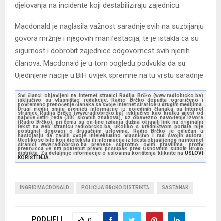
djelovanja na incidente koji destabiliziraju zajednicu.
Macdonald je naglasila važnost saradnje svih na suzbijanju
govora mržnje i njegovih manifestacija, te je istakla da su
sigurnost i dobrobit zajednice odgovornost svih njenih
članova. Macdonald je u tom pogledu podvukla da su
Ujedinjene nacije u BiH uvijek spremne na tu vrstu saradnje.
Svi članci objavljeni na internet stranici Radija Brčko (www.radiobrcko.ba)
isključivo su vlasništvo redakcije. Radio Brčko dopušta ograničeno i
povremeno prenošenje članaka sa svoje internet stranice u drugim medijima.
Drugi mediji smiju prenijeti informacije iz pojedinih članaka sa Internet
stranice Radija Brčko (www.radiobrcko.ba) isključivo kao kratku vijest od
najviše četiri reda (300 slovnih znakova), uz obavezno navođenje izvora
(Radio Brčko), pri čemu su on-line izdanja dužna objaviti link na originalni
tekst na web stranicu radiobrcko.ba, ukoliko s uredništvom portala nije
postignut dogovor o drugačijim uslovima. Radio Brčko je odlučan u
nastojanju da zaštiti svoje intelektualno vlasništvo i rad svojih autora.
Ukoliko se bilo koji dio teksta ili informacija iz teksta objavljenog na internet
stranici www.radiobrcko.ba prenese suprotno ovim pravilima, protiv
prekršioca će biti pokrenut pravni postupak pred Osnovnim sudom Brčko
distrikta. Za detaljnije informacije o uslovima korištenja kliknite na
USLOVI
KORIŠTENJA.
INGRID MACDONALD
POLICIJA BRČKO DISTRIKTA
SASTANAK
PODIJELI
0