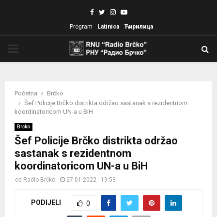
Facebook
Twitter
Instagram
Youtube
Program
Latinica
Ћирилица
PRIMARY
MENU
Početna
Brčko
Šef Policije Brčko distrikta održao sastanak s rezidentnom
koordinatoricom UN-a u BiH
Brčko
Šef Policije Brčko distrikta održao
sastanak s rezidentnom
koordinatoricom UN-a u BiH
od
Radio Brčko
27.01.2022 - 19:53
PODIJELI
0