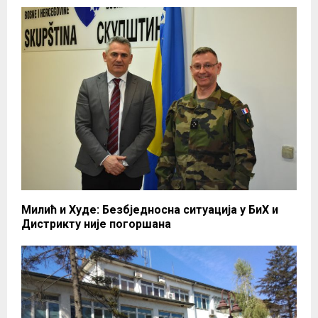
Милић и Худе: Безбједносна ситуација у БиХ и
Дистрикту није погоршана