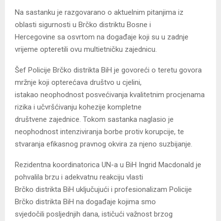
Na sastanku je razgovarano o aktuelnim pitanjima iz
oblasti sigurnosti u Brčko distriktu Bosne i
Hercegovine sa osvrtom na događaje koji su u zadnje
vrijeme opteretili ovu multietničku zajednicu.
Šef Policije Brčko distrikta BiH je govoreći o teretu govora
mržnje koji opterećava društvo u cjelini,
istakao neophodnost posvećivanja kvalitetnim procjenama
rizika i učvršćivanju kohezije kompletne
društvene zajednice. Tokom sastanka naglasio je
neophodnost intenziviranja borbe protiv korupcije, te
stvaranja efikasnog pravnog okvira za njeno suzbijanje.
Rezidentna koordinatorica UN-a u BiH Ingrid Macdonald je
pohvalila brzu i adekvatnu reakciju vlasti
Brčko distrikta BiH uključujući i profesionalizam Policije
Brčko distrikta BiH na događaje kojima smo
svjedočili posljednjih dana, ističući važnost brzog