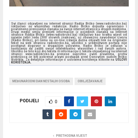
Svi članci objavljeni na internet stranici Radija Brčko (www.radiobrcko.ba)
isključivo su vlasništvo redakcije. Radio Brčko dopušta ograničeno i
povremeno prenošenje članaka sa svoje internet stranice u drugim medijima.
Drugi mediji smiju prenijeti informacije iz pojedinih članaka sa Internet
stranice Radija Brčko (www.radiobrcko.ba) isključivo kao kratku vijest od
najviše četiri reda (300 slovnih znakova), uz obavezno navođenje izvora
(Radio Brčko), pri čemu su on-line izdanja dužna objaviti link na originalni
tekst na web stranicu radiobrcko.ba, ukoliko s uredništvom portala nije
postignut dogovor o drugačijim uslovima. Radio Brčko je odlučan u
nastojanju da zaštiti svoje intelektualno vlasništvo i rad svojih autora.
Ukoliko se bilo koji dio teksta ili informacija iz teksta objavljenog na internet
stranici www.radiobrcko.ba prenese suprotno ovim pravilima, protiv
prekršioca će biti pokrenut pravni postupak pred Osnovnim sudom Brčko
distrikta. Za detaljnije informacije o uslovima korištenja kliknite na
USLOVI
KORIŠTENJA.
MEĐUNARODNI DAN NESTALIH OSOBA
OBILJEŽAVANJE
PODIJELI
0
PRETHODNA VIJEST