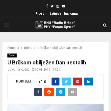
Facebook
Twitter
Instagram
Youtube
Program
Latinica
Ћирилица
PRIMARY
MENU
Početna
Brčko
U Brčkom obilježen Dan nestalih
Brčko
U Brčkom obilježen Dan nestalih
od
Admir Kadrić
30.08.2019 - 13:21
PODIJELI
0