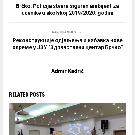
Brčko: Policija stvara siguran ambijent za
učenike u školskoj 2019/2020. godini
NAREDNA VIJEST
Реконструкције одјељења и набавка нове
опреме у ЈЗУ “Здравствени центар Брчко”
Admir Kadrić
RELATED POSTS