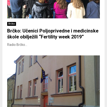
Brčko
Brčko: Učenici Poljoprivedne i medicinske
škole obilježili “Fertility week 2019”
Radio Brčko...