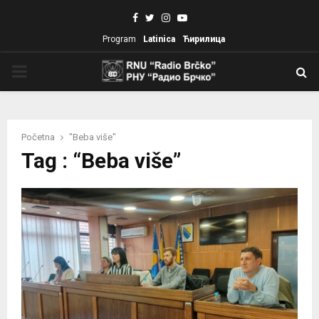
Facebook
Twitter
Instagram
Youtube
Program
Latinica
Ћирилица
PRIMARY
MENU
Početna
"Beba više"
Tag : “Beba više”