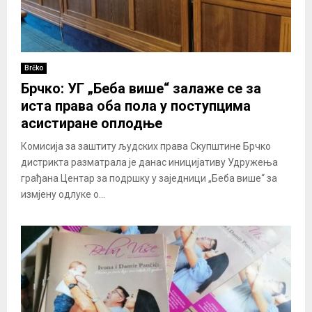
Brčko
Брчко: УГ „Беба више“ залаже се за
иста права оба пола у поступцима
асистиране оплодње
Комисија за заштиту људских права Скупштине Брчко
дистрикта разматрала је данас иницијативу Удружења
грађана Центар за подршку у заједници „Беба више“ за
измјену одлуке о...