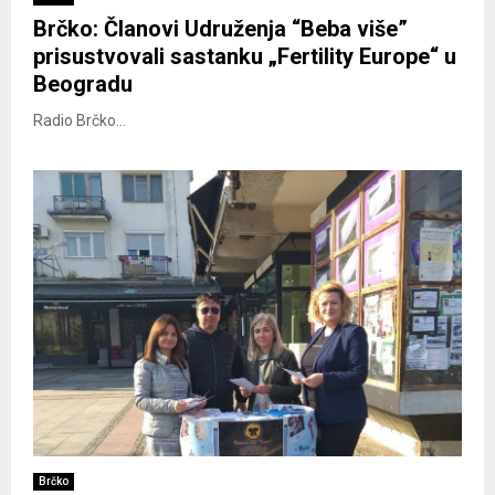
Brčko: Članovi Udruženja “Beba više”
prisustvovali sastanku „Fertility Europe“ u
Beogradu
Radio Brčko...
Brčko