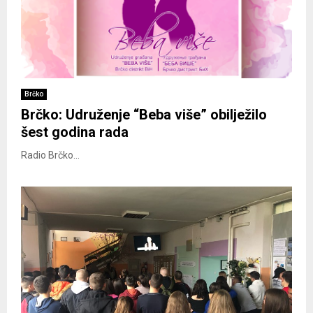
Brčko
Brčko: Udruženje “Beba više” obilježilo
šest godina rada
Radio Brčko...