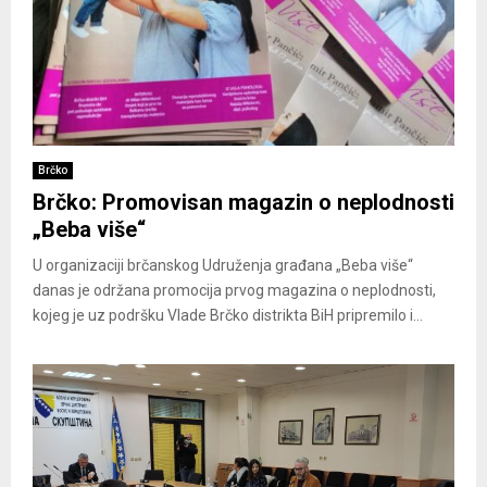
Brčko
Brčko: Promovisan magazin o neplodnosti
„Beba više“
U organizaciji brčanskog Udruženja građana „Beba više“
danas je održana promocija prvog magazina o neplodnosti,
kojeg je uz podršku Vlade Brčko distrikta BiH pripremilo i...