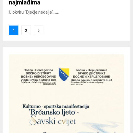
najmlađima
U okviru "Dječje nedelje"......
Posts
1
2
pagination