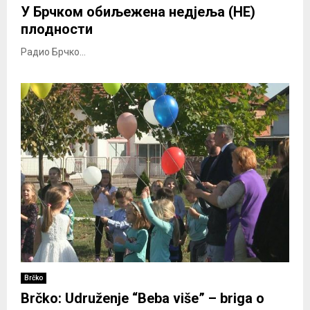
У Брчком обиљежена недјеља (НЕ)
плодности
Радио Брчко...
Brčko
Brčko: Udruženje “Beba više” – briga o