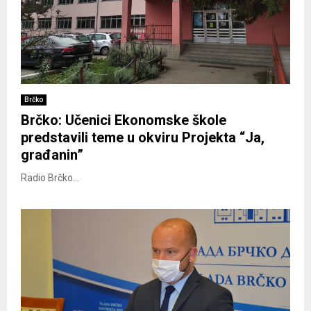
Brčko
Brčko: Učenici Ekonomske škole
predstavili teme u okviru Projekta “Ja,
građanin”
Radio Brčko...