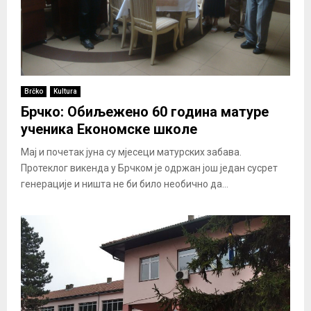
Brčko
Kultura
Брчко: Обиљежено 60 година матуре
ученика Економске школе
Мај и почетак јуна су мјесеци матурских забава.
Протеклог викенда у Брчком је одржан још један сусрет
генерације и ништа не би било необично да...