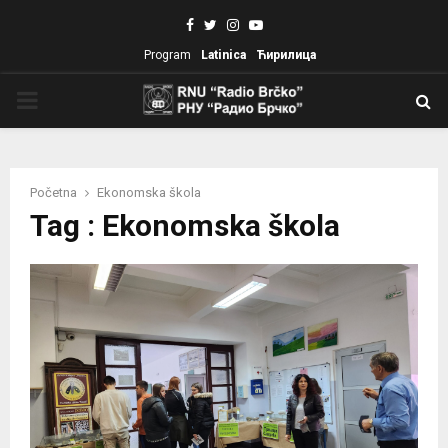
Facebook
Twitter
Instagram
Youtube
Program
Latinica
Ћирилица
PRIMARY
MENU
Početna
Ekonomska škola
Tag : Ekonomska škola