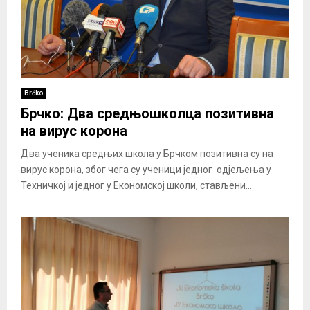
Brčko
Брчко: Два средњошколца позитивна
на вирус корона
Два ученика средњих школа у Брчком позитивна су на
вирус корона, због чега су ученици једног одјељења у
Техничкој и једног у Економској школи, стављени...