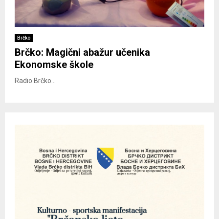
Brčko
Brčko: Magični abažur učenika
Ekonomske škole
Radio Brčko...