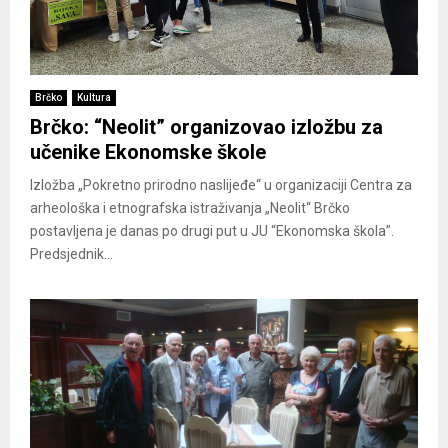
Brčko
Kultura
Brčko: “Neolit” organizovao izložbu za
učenike Ekonomske škole
Izložba „Pokretno prirodno naslijeđe“ u organizaciji Centra za
arheološka i etnografska istraživanja „Neolit“ Brčko
postavljena je danas po drugi put u JU “Ekonomska škola”.
Predsjednik...