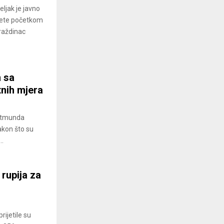
ljak je javno
jete početkom
raždinac
n sa
tnih mjera
ortmunda
akon što su
..
rupija za
rijetile su