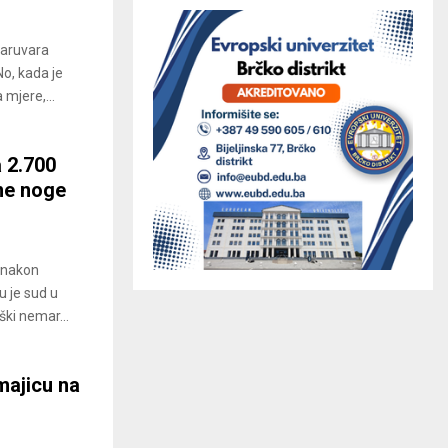
Daruvara
No, kada je
 mjere,...
a 2.700
ne noge
a nakon
u je sud u
ški nemar...
majicu na