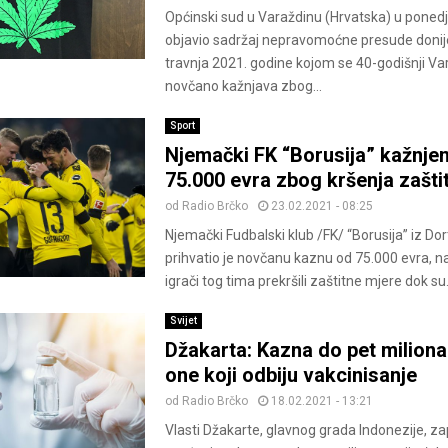
Općinski sud u Varaždinu (Hrvatska) u ponedje
objavio sadržaj nepravomoćne presude doni
travnja 2021. godine kojom se 40-godišnji Va
novčano kažnjava zbog...
Sport
Njemački FK “Borusija” kažnje
75.000 evra zbog kršenja zašti
od
Radio Brčko
23.02.2021 - 08:25
Njemački Fudbalski klub /FK/ “Borusija” iz D
prihvatio je novčanu kaznu od 75.000 evra, n
igrači tog tima prekršili zaštitne mjere dok su.
Svijet
Džakarta: Kazna do pet miliona 
one koji odbiju vakcinisanje
od
Radio Brčko
18.02.2021 - 13:21
Vlasti Džakarte, glavnog grada Indonezije, zap