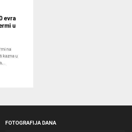
00 evra
ermi u
ermi na
ti kazna u
...
FOTOGRAFIJA DANA