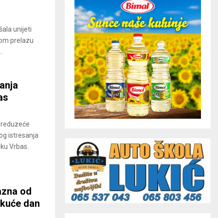
ala unijeti
nom prelazu
.
anja
as
 preduzeće
g istresanja
eku Vrbas.
azna od
 kuće dan