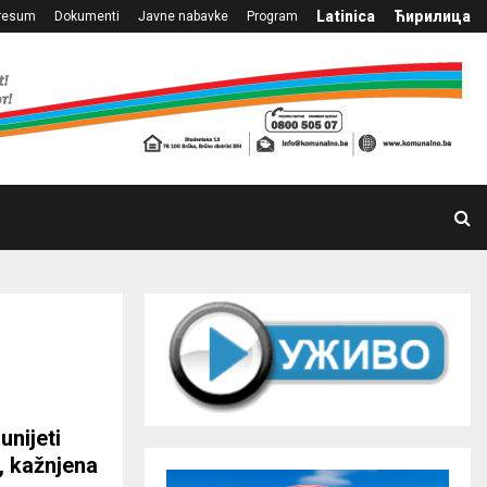
Latinica
Ћирилица
resum
Dokumenti
Javne nabavke
Program
unijeti
, kažnjena