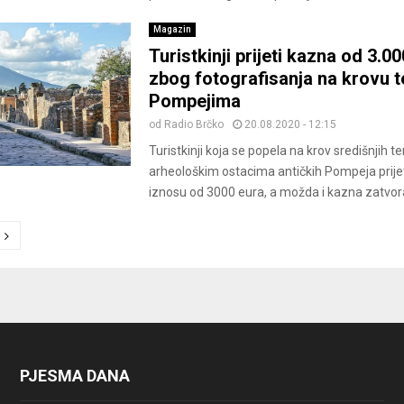
Magazin
Turistkinji prijeti kazna od 3.0
zbog fotografisanja na krovu t
Pompejima
od
Radio Brčko
20.08.2020 - 12:15
Turistkinji koja se popela na krov središnjih t
arheološkim ostacima antičkih Pompeja prije
iznosu od 3000 eura, a možda i kazna zatvora,
ion
PJESMA DANA