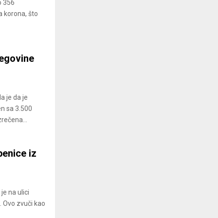
o 356
a korona, što
egovine
a je da je
n sa 3.500
zrečena...
benice iz
je na ulici
. Ovo zvuči kao