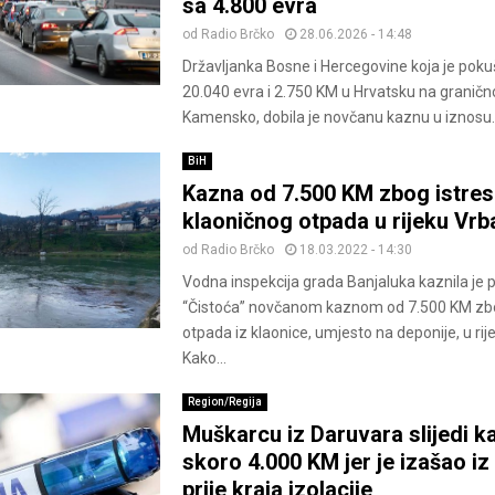
sa 4.800 evra
od
Radio Brčko
28.06.2026 - 14:48
Državljanka Bosne i Hercegovine koja je pokuš
20.040 evra i 2.750 KM u Hrvatsku na granič
Kamensko, dobila je novčanu kaznu u iznosu..
BiH
Kazna od 7.500 KM zbog istres
klaoničnog otpada u rijeku Vrb
od
Radio Brčko
18.03.2022 - 14:30
Vodna inspekcija grada Banjaluka kaznila je
“Čistoća” novčanom kaznom od 7.500 KM zbo
otpada iz klaonice, umjesto na deponije, u rij
Kako...
Region/Regija
Muškarcu iz Daruvara slijedi k
skoro 4.000 KM jer je izašao iz
prije kraja izolacije