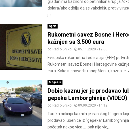
građanima kaznom do pet miliona rupija /ok
dolara/ako odbiju da se vakcinišu protiv virus
je...
Sport
Rukometni savez Bosne i Herc
kažnjen sa 3.500 eura
od
Radio Brčko
05.11.2020 - 12:56
Evropska rukometna federacija (EHF) potvrdil
Rukometni savez Bosne i Hercegovine kažnje
eura. Kako se navodi u saopštenju, kazna je i
Magazin
Dobio kaznu jer je prodavao lu
gepeka Lamborghinija (VIDEO)
od
Radio Brčko
09.09.2020 - 14:12
Turska policija kaznila je iranskog blogera koji 
prodavao lubenice iz “gepeka” Lamborghinija
početak nekog vica … Ipak nije vic,...