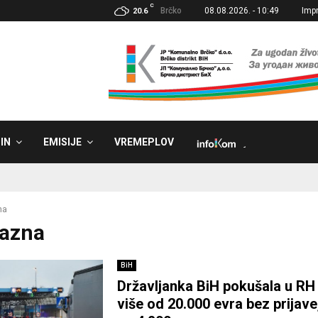
C
Brčko
08.08.2026. - 10:49
Imp
20.6
IN
EMISIJE
VREMEPLOV
˼
na
Kazna
BiH
Državljanka BiH pokušala u RH 
više od 20.000 evra bez prijave