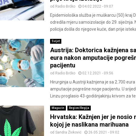
od
Radio Brčko
04.02.2022 - 09:07
Epidemiološka služba je muškarcu (50) kraj 
odredila mjeru samoizolacije do 29. siječnja. 
policija došla do njegove kuće, dan prije isteka
Svijet
Austrija: Doktorica kažnjena s
eura nakon amputacije pogreš
pacijentu
od
Radio Brčko
02.12.2021 - 09:56
Hirurginja u Austriji kažnjena je sa 2.700 eur
amputacije pogrešne noge pacijentu. U srijed
Linzu proglasio 43-godišnjakinju krivom za te
Magazin
Region/Regija
Hrvatska: Kažnjen jer je nosio 
kojoj je naslikana marihuana
od
Sandra Živković
26.05.2021 - 09:02