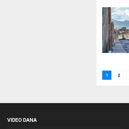
Posts
1
2
paginat
VIDEO DANA