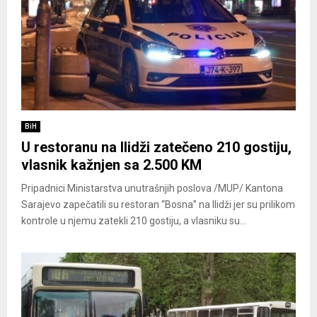
BiH
U restoranu na Ilidži zatečeno 210 gostiju,
vlasnik kažnjen sa 2.500 KM
Pripadnici Ministarstva unutrašnjih poslova /MUP/ Kantona
Sarajevo zapečatili su restoran “Bosna” na Ilidži jer su prilikom
kontrole u njemu zatekli 210 gostiju, a vlasniku su...