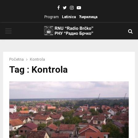
Facebook
Twitter
Instagram
Youtube
Program
Latinica
Ћирилица
PRIMARY
MENU
Početna
Kontrola
Tag : Kontrola