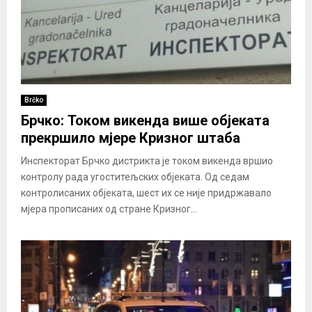
Brčko
Брчко: Током викенда више објеката
прекршило мјере Кризног штаба
Инспекторат Брчко дистрикта је током викенда вршио
контролу рада угоститељских објеката. Од седам
контролисаних објеката, шест их се није придржавало
мјера прописаних од стране Кризног...