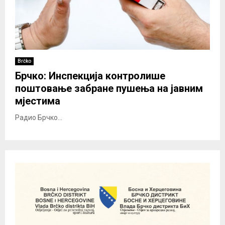
Brčko
Брчко: Инспекција контролише
поштовање забране пушења на јавним
мјестима
Радио Брчко...