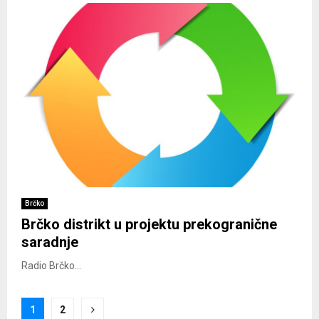
Brčko
Brčko distrikt u projektu prekogranične
saradnje
Radio Brčko...
Posts
1
2