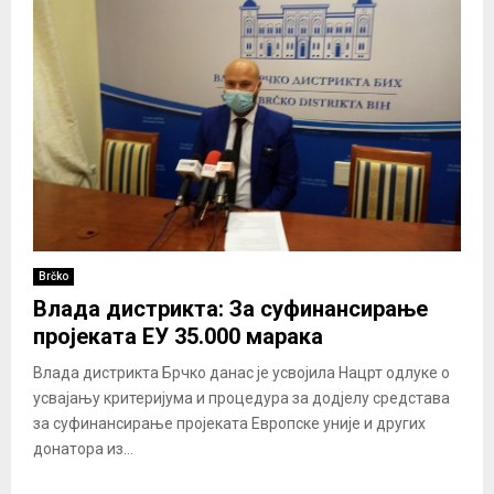
Brčko
Влада дистрикта: За суфинансирање
пројеката ЕУ 35.000 марака
Влада дистрикта Брчко данас је усвојила Нацрт одлуке о
усвајању критеријума и процедура за додјелу средстава
за суфинансирање пројеката Европске уније и других
донатора из...