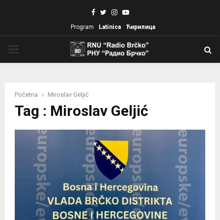
Facebook
Twitter
Instagram
Youtube
Program
Latinica
Ћирилица
PRIMARY
MENU
Početna
Miroslav Geljić
Tag : Miroslav Geljić