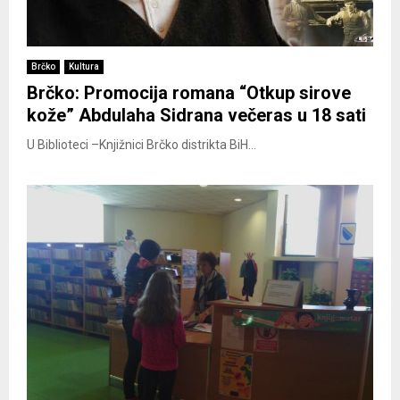
Brčko
Kultura
Brčko: Promocija romana “Otkup sirove
kože” Abdulaha Sidrana večeras u 18 sati
U Biblioteci –Knjižnici Brčko distrikta BiH...