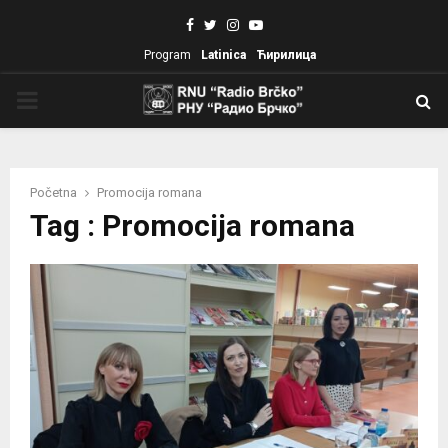
Facebook
Twitter
Instagram
Youtube
Program
Latinica
Ћирилица
PRIMARY
MENU
Početna
Promocija romana
Tag : Promocija romana