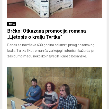
Brčko
Brčko: Otkazana promocija romana
„Ljetopis o kralju Tvrtku“
Danas se navršava 630 godina od smrti prvog bosanskog
kralja Tvrtka I Kotromanića za kojeg historičari kažu da je
zasigurno među nekoliko najvećih ličnosti bosanske...