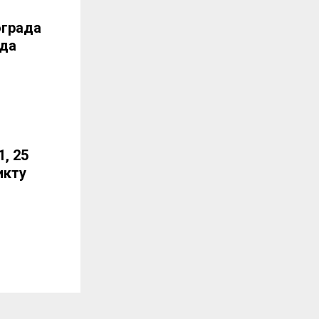
ограда
ада
, 25
икту