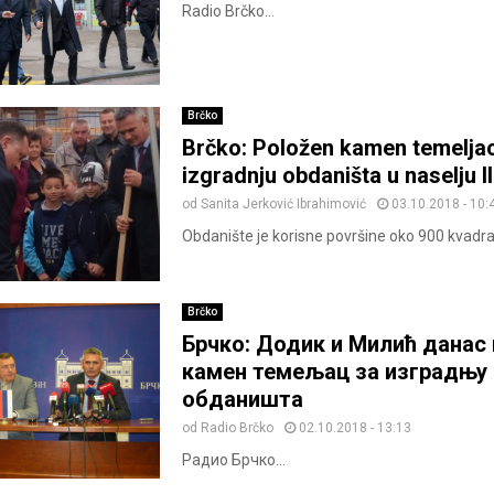
Radio Brčko...
Brčko
Brčko: Položen kamen temelja
izgradnju obdaništa u naselju I
od
Sanita Jerković Ibrahimović
03.10.2018 - 10:
Obdanište je korisne površine oko 900 kvadra
Brčko
Брчко: Додик и Милић данас
камен темељaц за изградњу 
обданишта
od
Radio Brčko
02.10.2018 - 13:13
Радио Брчко...