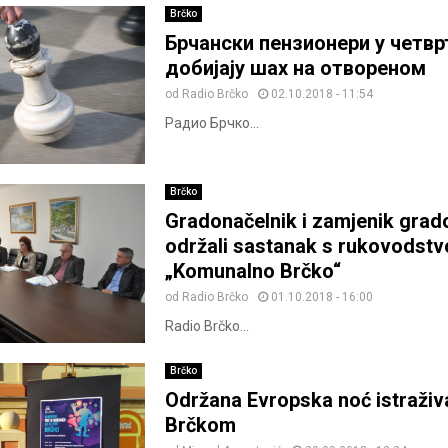
Brčko
Брчански пензионери у четвр
добијају шах на отвореном
od
Radio Brčko
02.10.2018 - 11:54
Радио Брчко...
Brčko
Gradonačelnik i zamjenik grad
održali sastanak s rukovodst
„Komunalno Brčko“
od
Radio Brčko
01.10.2018 - 16:00
Radio Brčko...
Brčko
Održana Evropska noć istraživ
Brčkom