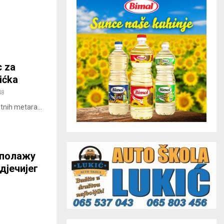
c za
lićka
48
tnih metara...
 полажу
дјечијег