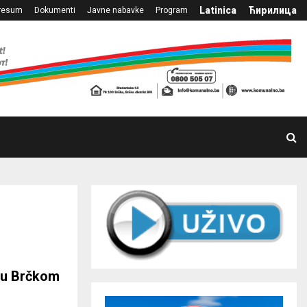
Latinica
Ћирилица
resum
Dokumenti
Javne nabavke
Program
 u Brčkom