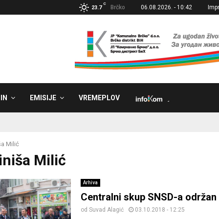
C
Brčko
06.08.2026. - 10:42
Imp
23.7
IN
EMISIJE
VREMEPLOV
˼
ša Milić
iniša Milić
Arhiva
Centralni skup SNSD-a održan
od
Suvad Alagić
03.10.2018 - 12:25