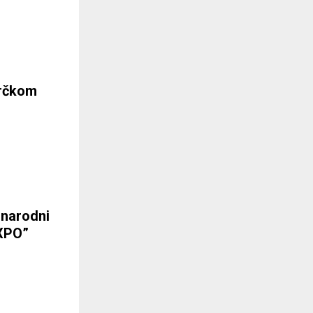
Brčkom
narodni
XPO”