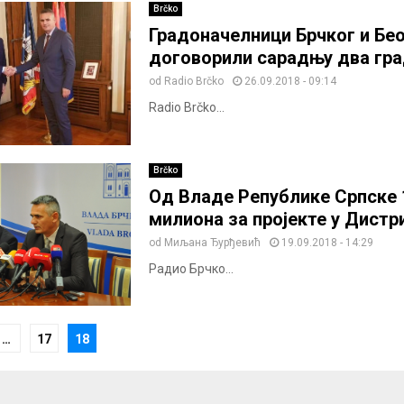
Brčko
Градоначелници Брчког и Бе
договорили сарадњу два гр
od
Radio Brčko
26.09.2018 - 09:14
Radio Brčko...
Brčko
Од Владе Републике Српске 1
милиона за пројекте у Дистр
od
Миљана Ђурђевић
19.09.2018 - 14:29
Радио Брчко...
…
17
18
ion