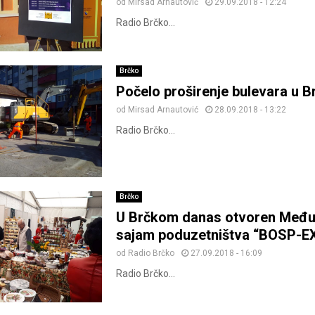
od
Mirsad Arnautović
29.09.2018 - 12:24
Radio Brčko...
Brčko
Počelo proširenje bulevara u 
od
Mirsad Arnautović
28.09.2018 - 13:22
Radio Brčko...
Brčko
U Brčkom danas otvoren Među
sajam poduzetništva “BOSP-E
od
Radio Brčko
27.09.2018 - 16:09
Radio Brčko...