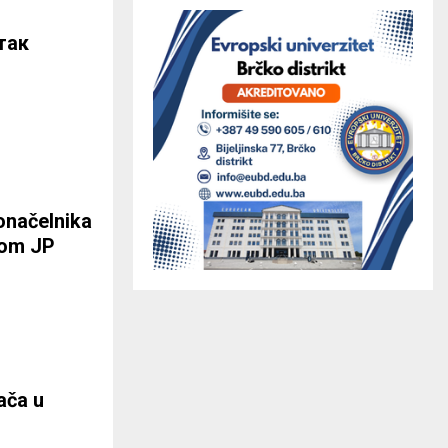
так
onačelnika
vom JP
ača u