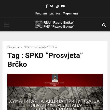
Facebook
Twitter
Instagram
Youtube
Program
Latinica
Ћирилица
PRIMARY
MENU
Početna
SPKD "Prosvjeta" Brčko
Tag : SPKD “Prosvjeta”
Brčko