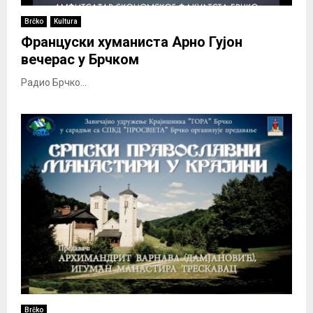
Brčko
Kultura
Француски хуманиста Арно Гујон
вечерас у Брчком
Радио Брчко...
Brčko