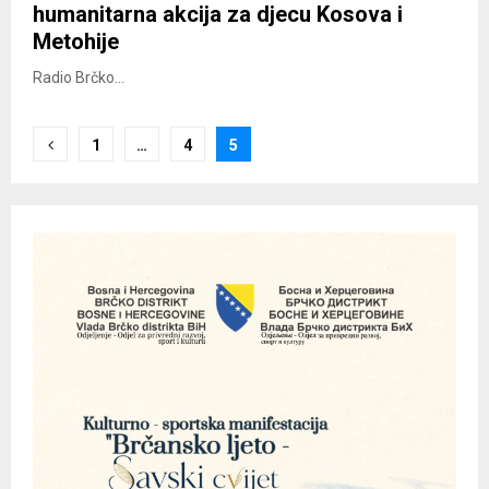
humanitarna akcija za djecu Kosova i
Metohije
Radio Brčko...
Posts
1
…
4
5
pagination