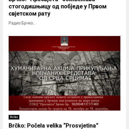
стогодишњицу од побједе у Првом
свјетском рату
Радио Брчко...
Brčko
Brčko: Počela velika “Prosvjetina”