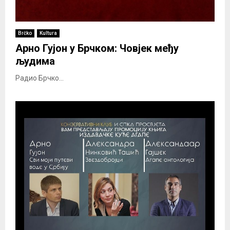
Brčko
Kultura
Арно Гујон у Брчком: Човјек међу
људима
Радио Брчко...