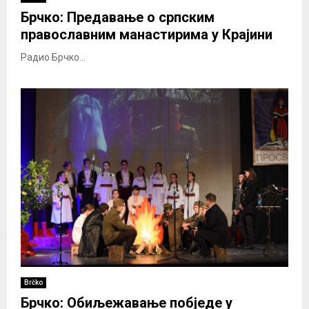
Брчко: Предавање о српским
православним манастирима у Крајини
Радио Брчко...
Brčko
Брчко: Обиљежавање побједе у