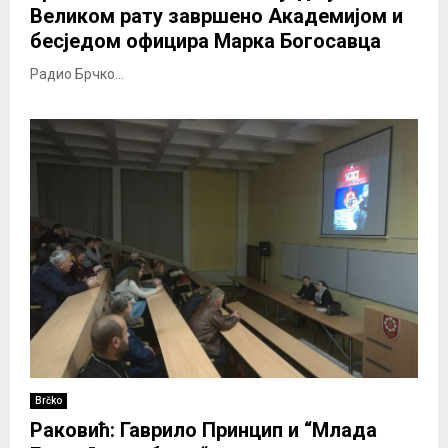
Великом рату завршено Академијом и
бесједом официра Марка Богосавца
Радио Брчко...
Brčko
Раковић: Гаврило Принцип и “Млада