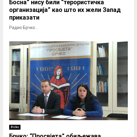
Босна” нису били “терористичка
организација” као што их жели Запад
приказати
Радио Брчко...
Brčko
Брчко: “Просвјета” обиљежава