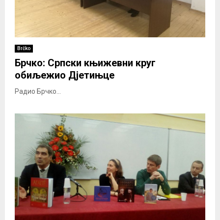
Brčko
Брчко: Српски књижевни круг
обиљежио Дјетињце
Радио Брчко...