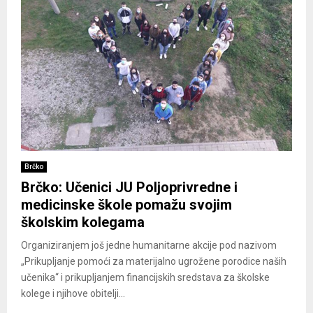
Brčko
Brčko: Učenici JU Poljoprivredne i
medicinske škole pomažu svojim
školskim kolegama
Organiziranjem još jedne humanitarne akcije pod nazivom
„Prikupljanje pomoći za materijalno ugrožene porodice naših
učenika“ i prikupljanjem financijskih sredstava za školske
kolege i njihove obitelji...