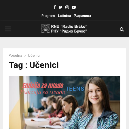
Facebook
Twitter
Instagram
Youtube
Program
Latinica
Ћирилица
PRIMARY
MENU
Početna
Učenici
Tag : Učenici