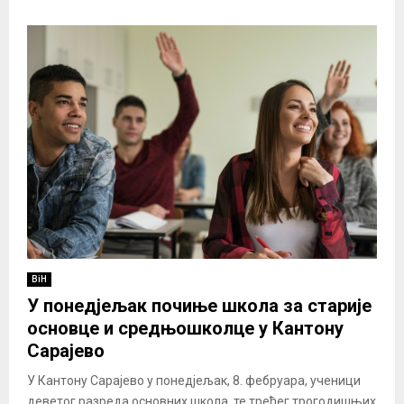
BiH
У понедјељак почиње школа за старије
основце и средњошколце у Кантону
Сарајево
У Кантону Сарајево у понедјељак, 8. фебруара, ученици
деветог разреда основних школа, те трећег трогодишњих