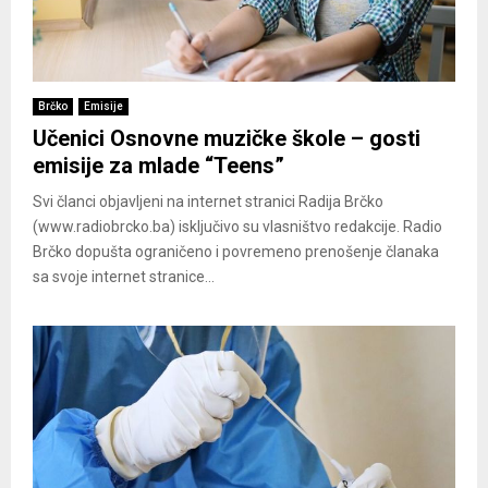
Brčko
Emisije
Učenici Osnovne muzičke škole – gosti
emisije za mlade “Teens”
Svi članci objavljeni na internet stranici Radija Brčko
(www.radiobrcko.ba) isključivo su vlasništvo redakcije. Radio
Brčko dopušta ograničeno i povremeno prenošenje članaka
sa svoje internet stranice...