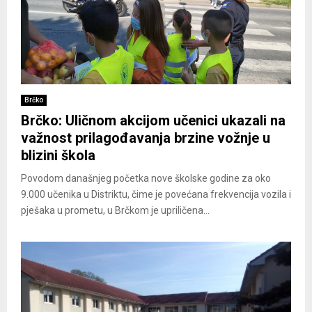
Brčko
Brčko: Uličnom akcijom učenici ukazali na
važnost prilagođavanja brzine vožnje u
blizini škola
Povodom današnjeg početka nove školske godine za oko
9.000 učenika u Distriktu, čime je povećana frekvencija vozila i
pješaka u prometu, u Brčkom je upriličena...