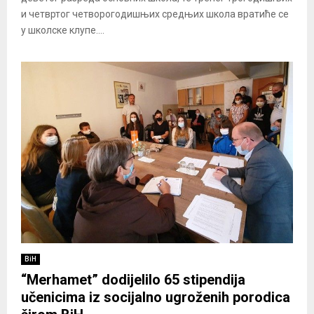
и четвртог четворогодишњих средњих школа вратиће се
у школске клупе....
BiH
“Merhamet” dodijelilo 65 stipendija
učenicima iz socijalno ugroženih porodica