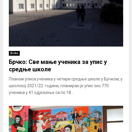
Brčko
Брчко: Све мање ученика за упис у
средње школе
Планом уписа ученика у четири средње школе у Брчком, у
школској 2021/22. години, планиран је упис око 770
ученика у 41 одјељење са по 18...