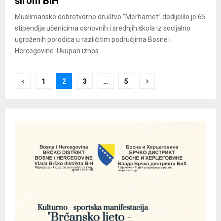
širom BiH
Muslimansko dobrotvorno društvo “Merhamet” dodijelilo je 65
stipendija učenicima osnovnih i srednjih škola iz socijalno
ugroženih porodica u različitim područjima Bosne i
Hercegovine. Ukupan iznos...
Posts
1
2
3
…
5
pagination