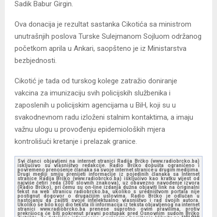
Sadik Babur Girgin.
Ova donacija je rezultat sastanka Cikotića sa ministrom
unutrašnjih poslova Turske Sulejmanom Sojluom održanog
početkom aprila u Ankari, saopšteno je iz Ministarstva
bezbjednosti.
Cikotić je tada od turskog kolege zatražio doniranje
vakcina za imunizaciju svih policijskih službenika i
zaposlenih u policijskim agencijama u BiH, koji su u
svakodnevnom radu izloženi stalnim kontaktima, a imaju
važnu ulogu u provođenju epidemioloških mjera
kontrolišući kretanje i prelazak granice.
Svi članci objavljeni na internet stranici Radija Brčko (www.radiobrcko.ba)
isključivo su vlasništvo redakcije. Radio Brčko dopušta ograničeno i
povremeno prenošenje članaka sa svoje internet stranice u drugim medijima.
Drugi mediji smiju prenijeti informacije iz pojedinih članaka sa Internet
stranice Radija Brčko (www.radiobrcko.ba) isključivo kao kratku vijest od
najviše četiri reda (300 slovnih znakova), uz obavezno navođenje izvora
(Radio Brčko), pri čemu su on-line izdanja dužna objaviti link na originalni
tekst na web stranicu radiobrcko.ba, ukoliko s uredništvom portala nije
postignut dogovor o drugačijim uslovima. Radio Brčko je odlučan u
nastojanju da zaštiti svoje intelektualno vlasništvo i rad svojih autora.
Ukoliko se bilo koji dio teksta ili informacija iz teksta objavljenog na internet
stranici www.radiobrcko.ba prenese suprotno ovim pravilima, protiv
prekršioca će biti pokrenut pravni postupak pred Osnovnim sudom Brčko