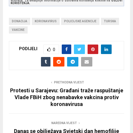
distrikta. Za detaljnije informacije o uslovima korištenja kliknite na
USLOVI
KORIŠTENJA.
DONACIJA
KORONAVIRUS
POLICIJSKE AGENCIJE
TURSKA
VAKCINE
PODIJELI
0
PRETHODNA VIJEST
Protesti u Sarajevu: Građani traže raspuštanje
Vlade FBiH zbog nenabavke vakcina protiv
koronavirusa
NAREDNA VIJEST
Danas se obilježava Svjetski dan hemofilije