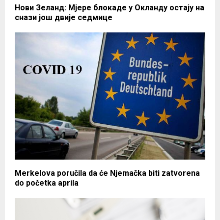
Нови Зеланд: Мјере блокаде у Окланду остају на
снази још двије седмице
Merkelova poručila da će Njemačka biti zatvorena
do početka aprila