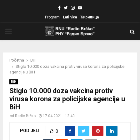
Facebook
Twitter
Instagram
Youtube
Program
Latinica
Ћирилица
PRIMARY
MENU
Početna
BiH
Stiglo 10.000 doza vakcina protiv virusa korona za policijske
agencije u BiH
BiH
Stiglo 10.000 doza vakcina protiv
virusa korona za policijske agencije u
BiH
od
Radio Brčko
17.04.2021 - 12:40
PODIJELI
0