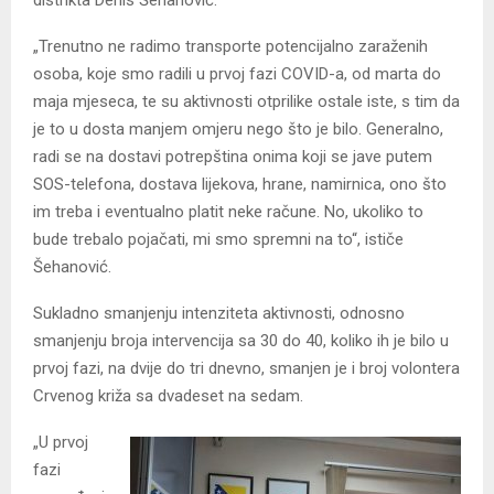
„Trenutno ne radimo transporte potencijalno zaraženih
osoba, koje smo radili u prvoj fazi COVID-a, od marta do
maja mjeseca, te su aktivnosti otprilike ostale iste, s tim da
je to u dosta manjem omjeru nego što je bilo. Generalno,
radi se na dostavi potrepština onima koji se jave putem
SOS-telefona, dostava lijekova, hrane, namirnica, ono što
im treba i eventualno platit neke račune. No, ukoliko to
bude trebalo pojačati, mi smo spremni na to“, ističe
Šehanović.
Sukladno smanjenju intenziteta aktivnosti, odnosno
smanjenju broja intervencija sa 30 do 40, koliko ih je bilo u
prvoj fazi, na dvije do tri dnevno, smanjen je i broj volontera
Crvenog križa sa dvadeset na sedam.
„U prvoj
fazi