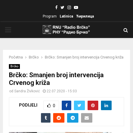
Facebook
Twitter
Instagram
Youtube
Program
Latinica
Ћирилица
PRIMARY
MENU
Početna
Brčko
Brčko: Smanjen broj intervencija Crvenog križa
Brčko
Brčko: Smanjen broj intervencija
Crvenog križa
od
Sandra Živković
22.07.2020 - 15:03
PODIJELI
0