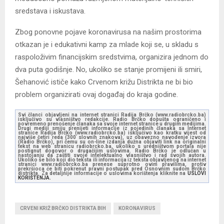
sredstava i iskustava.
Zbog ponovne pojave koronavirusa na našim prostorima
otkazan je i edukativni kamp za mlade koji se, u skladu s
raspoloživim financijskim sredstvima, organizira jednom do
dva puta godišnje. No, ukoliko se stanje promijeni ili smiri,
Šehanović ističe kako Crvenom križu Distrikta ne bi bio
problem organizirati ovaj događaj do kraja godine.
Svi članci objavljeni na internet stranici Radija Brčko (www.radiobrcko.ba)
isključivo su vlasništvo redakcije. Radio Brčko dopušta ograničeno i
povremeno prenošenje članaka sa svoje internet stranice u drugim medijima.
Drugi mediji smiju prenijeti informacije iz pojedinih članaka sa Internet
stranice Radija Brčko (www.radiobrcko.ba) isključivo kao kratku vijest od
najviše četiri reda (300 slovnih znakova), uz obavezno navođenje izvora
(Radio Brčko), pri čemu su on-line izdanja dužna objaviti link na originalni
tekst na web stranicu radiobrcko.ba, ukoliko s uredništvom portala nije
postignut dogovor o drugačijim uslovima. Radio Brčko je odlučan u
nastojanju da zaštiti svoje intelektualno vlasništvo i rad svojih autora.
Ukoliko se bilo koji dio teksta ili informacija iz teksta objavljenog na internet
stranici www.radiobrcko.ba prenese suprotno ovim pravilima, protiv
prekršioca će biti pokrenut pravni postupak pred Osnovnim sudom Brčko
distrikta. Za detaljnije informacije o uslovima korištenja kliknite na
USLOVI
KORIŠTENJA.
CRVENI KRIŽ BRČKO DISTRIKTA BIH
KORONAVIRUS