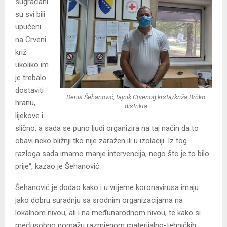
sugrađani
su svi bili
upućeni
na Crveni
križ
ukoliko im
je trebalo
dostaviti
Denis Šehanović, tajnik Crvenog krsta/križa Brčko
hranu,
distrikta
lijekove i
slično, a sada se puno ljudi organizira na taj način da to
obavi neko bližnji tko nije zaražen ili u izolaciji. Iz tog
razloga sada imamo manje intervencija, nego što je to bilo
prije“, kazao je Šehanović.
Šehanović je dodao kako i u vrijeme koronavirusa imaju
jako dobru suradnju sa srodnim organizacijama na
lokalnom nivou, ali i na međunarodnom nivou, te kako si
međusobno pomažu razmjenom materijalno-tehničkih