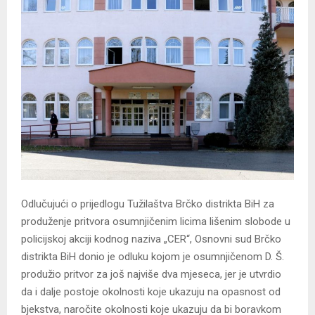
Odlučujući o prijedlogu Tužilaštva Brčko distrikta BiH za
produženje pritvora osumnjičenim licima lišenim slobode u
policijskoj akciji kodnog naziva „CER“, Osnovni sud Brčko
distrikta BiH donio je odluku kojom je osumnjičenom D. Š.
produžio pritvor za još najviše dva mjeseca, jer je utvrdio
da i dalje postoje okolnosti koje ukazuju na opasnost od
bjekstva, naročite okolnosti koje ukazuju da bi boravkom