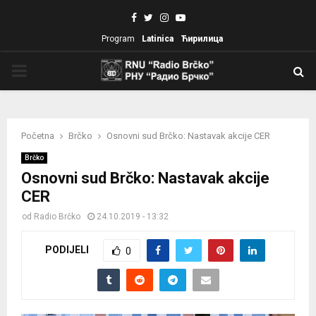
Facebook
Twitter
Instagram
Youtube
Program
Latinica
Ћирилица
PRIMARY
MENU
Početna
Brčko
Osnovni sud Brčko: Nastavak akcije CER
Brčko
Osnovni sud Brčko: Nastavak akcije
CER
od
Radio Brčko
24.10.2019 - 13:32
PODIJELI
0