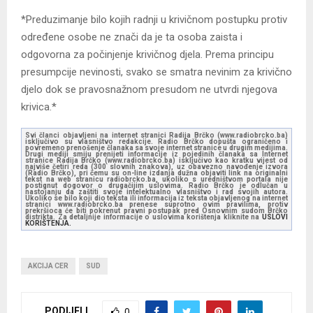
*Preduzimanje bilo kojih radnji u krivičnom postupku protiv
određene osobe ne znači da je ta osoba zaista i
odgovorna za počinjenje krivičnog djela. Prema principu
presumpcije nevinosti, svako se smatra nevinim za krivično
djelo dok se pravosnažnom presudom ne utvrdi njegova
krivica.*
Svi članci objavljeni na internet stranici Radija Brčko (www.radiobrcko.ba)
isključivo su vlasništvo redakcije. Radio Brčko dopušta ograničeno i
povremeno prenošenje članaka sa svoje internet stranice u drugim medijima.
Drugi mediji smiju prenijeti informacije iz pojedinih članaka sa Internet
stranice Radija Brčko (www.radiobrcko.ba) isključivo kao kratku vijest od
najviše četiri reda (300 slovnih znakova), uz obavezno navođenje izvora
(Radio Brčko), pri čemu su on-line izdanja dužna objaviti link na originalni
tekst na web stranicu radiobrcko.ba, ukoliko s uredništvom portala nije
postignut dogovor o drugačijim uslovima. Radio Brčko je odlučan u
nastojanju da zaštiti svoje intelektualno vlasništvo i rad svojih autora.
Ukoliko se bilo koji dio teksta ili informacija iz teksta objavljenog na internet
stranici www.radiobrcko.ba prenese suprotno ovim pravilima, protiv
prekršioca će biti pokrenut pravni postupak pred Osnovnim sudom Brčko
distrikta. Za detaljnije informacije o uslovima korištenja kliknite na
USLOVI
KORIŠTENJA.
AKCIJA CER
SUD
PODIJELI
0