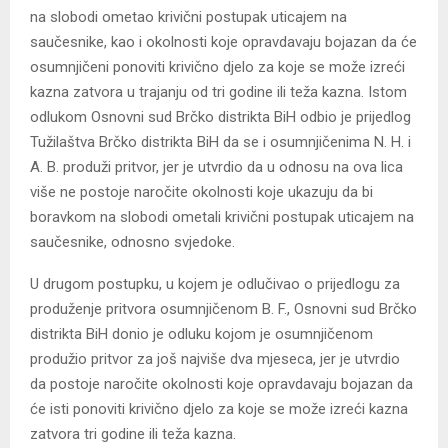
na slobodi ometao krivični postupak uticajem na
saučesnike, kao i okolnosti koje opravdavaju bojazan da će
osumnjičeni ponoviti krivično djelo za koje se može izreći
kazna zatvora u trajanju od tri godine ili teža kazna. Istom
odlukom Osnovni sud Brčko distrikta BiH odbio je prijedlog
Tužilaštva Brčko distrikta BiH da se i osumnjičenima N. H. i
A. B. produži pritvor, jer je utvrdio da u odnosu na ova lica
više ne postoje naročite okolnosti koje ukazuju da bi
boravkom na slobodi ometali krivični postupak uticajem na
saučesnike, odnosno svjedoke.
U drugom postupku, u kojem je odlučivao o prijedlogu za
produženje pritvora osumnjičenom B. F., Osnovni sud Brčko
distrikta BiH donio je odluku kojom je osumnjičenom
produžio pritvor za još najviše dva mjeseca, jer je utvrdio
da postoje naročite okolnosti koje opravdavaju bojazan da
će isti ponoviti krivično djelo za koje se može izreći kazna
zatvora tri godine ili teža kazna.