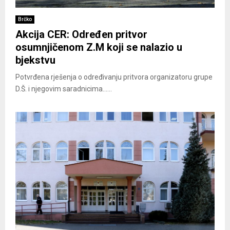
Brčko
Akcija CER: Određen pritvor
osumnjičenom Z.M koji se nalazio u
bjekstvu
Potvrđena rješenja o određivanju pritvora organizatoru grupe
D.Š. i njegovim saradnicima......