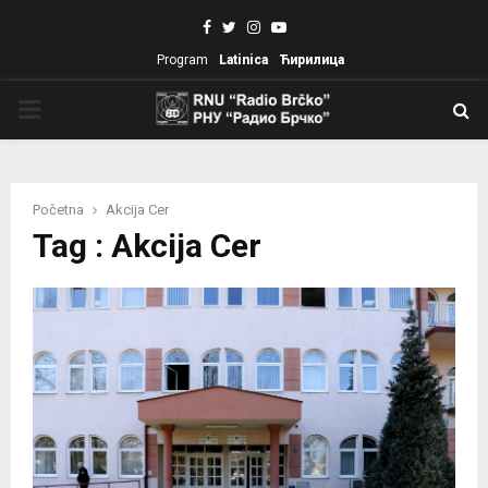
Facebook
Twitter
Instagram
Youtube
Program
Latinica
Ћирилица
PRIMARY
MENU
Početna
Akcija Cer
Tag : Akcija Cer