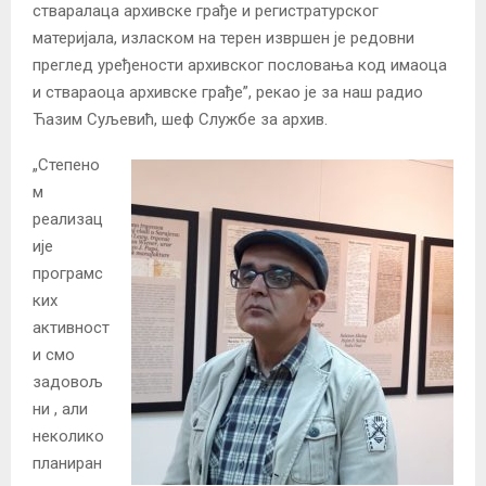
стваралaца архивске грађе и регистратурског
материјала, изласком на терен извршен је редовни
преглед уређености архивског пословања код имаоца
и ствараоца архивске грађе”, рекао је за наш радио
Ћазим Суљевић, шеф Службе за архив.
„Cтепено
м
реализац
ије
програмс
ких
активност
и смо
задовољ
ни , али
неколико
планиран