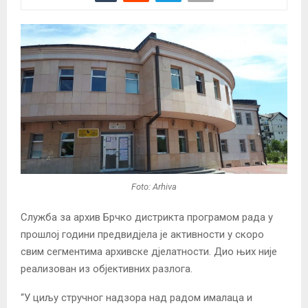
Foto: Arhiva
Служба за архив Брчко дистрикта програмом рада у
прошлој години предвидјела је активности у скоро
свим сегментимa архивске дјелатности. Дио њих није
реализован из објективних разлога.
“У циљу стручног надзора над радом ималaца и