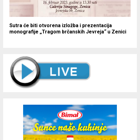
Sutra će biti otvorena izložba i prezentacija
monografije „Tragom brčanskih Jevreja“ u Zenici