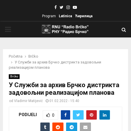
Facebook
Twitter
Instagram
Youtube
Program
Latinica
Ћирилица
PRIMARY
MENU
Početna
Brčko
У Служби за архив Брчко дистрикта задовољни
реализацијом планова
Brčko
У Служби за архив Брчко дистрикта
задовољни реализацијом планова
od
Vladimir Matijević
01.02.2022 - 15:40
PODIJELI
0