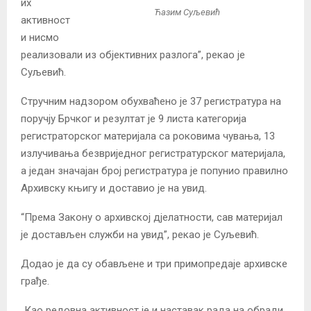
их
Ћазим Суљевић
активност
и нисмо
реализовали из објективних разлога”, рекао је
Суљевић.
Cтручним надзором обухваћено је 37 регистратура на
поручју Брчког и резултат је 9 листа категорија
регистраторског материјала са роковима чувања, 13
излучивања безвриједног регистратурског материјала,
а један значајан број регистратура је попунио правилно
Архивску књигу и доставио је на увид.
“Према Закону о архивској дјелатности, сав материјал
је достављен служби на увид”, рекао је Суљевић.
Додао је да су обављене и три примопредаје архивске
грађе.
„Као редовна активност је и наставак рада на обради