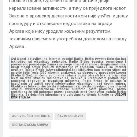
прошле године, Суљевић посебно истиче двије
нереализоване активности, а тичу се приједлога новог
Закона о архивској дјелатности који није упућен у даљу
процедуру и отклањање недостатака на згради
Архива које нису уродили жељеним резултатом,
техничким пријемом и употребном дозволом за зграду
Архива.
Svi članci objavljeni na internet stranici Radija Brčko (www.radiobrcko.ba)
isključivo su vlasništvo redakcije. Radio Brčko dopušta ograničeno i
povremeno prenošenje članaka sa svoje internet stranice u drugim medijima.
Drugi mediji smiju prenijeti informacije iz pojedinih članaka sa Internet
stranice Radija Brčko (www.radiobrcko.ba) isključivo kao kratku vijest od
najviše četiri reda (300 slovnih znakova), uz obavezno navođenje izvora
(Radio Brčko), pri čemu su on-line izdanja dužna objaviti link na originalni
tekst na web stranicu radiobrcko.ba, ukoliko s uredništvom portala nije
postignut dogovor o drugačijim uslovima. Radio Brčko je odlučan u
nastojanju da zaštiti svoje intelektualno vlasništvo i rad svojih autora.
Ukoliko se bilo koji dio teksta ili informacija iz teksta objavljenog na internet
stranici www.radiobrcko.ba prenese suprotno ovim pravilima, protiv
prekršioca će biti pokrenut pravni postupak pred Osnovnim sudom Brčko
distrikta. Za detaljnije informacije o uslovima korištenja kliknite na
USLOVI
KORIŠTENJA.
ARHIV BRČKO DISTRIKTA
ĆAZIM SULJEVIĆ
DIGITALIZACIJA ARHIVA