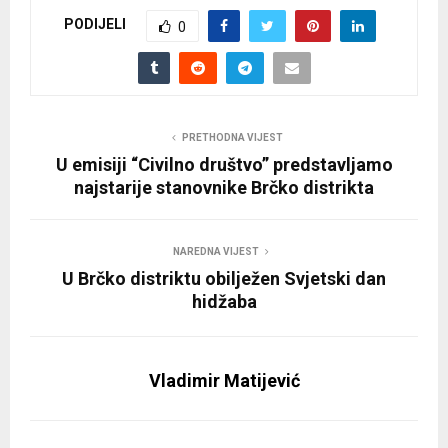
PODIJELI
0
PRETHODNA VIJEST
U emisiji “Civilno društvo” predstavljamo
najstarije stanovnike Brčko distrikta
NAREDNA VIJEST
U Brčko distriktu obilježen Svjetski dan
hidžaba
Vladimir Matijević