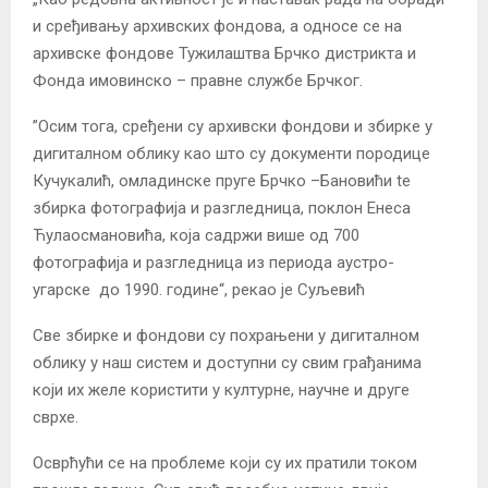
и сређивању архивских фондова, а односе се на
архивске фондове Тужилаштва Брчко дистрикта и
Фонда имовинско – правне службе Брчког.
”Осим тога, сређени су архивски фондови и збирке у
дигиталном облику као што су документи породице
Кучукалић, омладинске пруге Брчко –Бановићи te
збиркa фотографија и разгледница, поклон Енеса
Ћулаосмановића, која садржи више од 700
фотографија и разгледница из периода аустро-
угарскe дo 1990. године“, рекао је Суљевић
Све збирке и фондови су похрањени у дигиталном
облику у наш систем и доступни су свим грађанима
који их желе користити у културне, научне и друге
сврхе.
Осврћући се на проблеме који су их пратили током