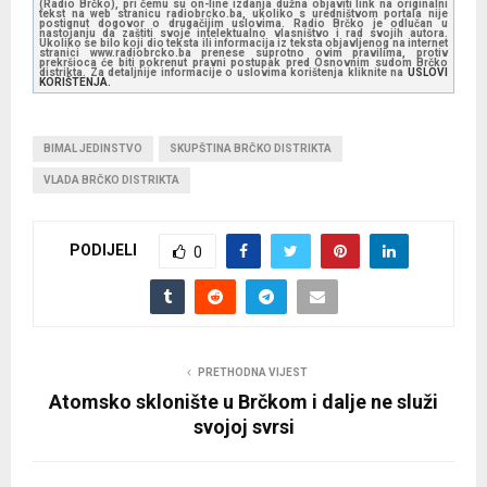
(Radio Brčko), pri čemu su on-line izdanja dužna objaviti link na originalni
tekst na web stranicu radiobrcko.ba, ukoliko s uredništvom portala nije
postignut dogovor o drugačijim uslovima. Radio Brčko je odlučan u
nastojanju da zaštiti svoje intelektualno vlasništvo i rad svojih autora.
Ukoliko se bilo koji dio teksta ili informacija iz teksta objavljenog na internet
stranici www.radiobrcko.ba prenese suprotno ovim pravilima, protiv
prekršioca će biti pokrenut pravni postupak pred Osnovnim sudom Brčko
distrikta. Za detaljnije informacije o uslovima korištenja kliknite na
USLOVI
KORIŠTENJA.
BIMAL JEDINSTVO
SKUPŠTINA BRČKO DISTRIKTA
VLADA BRČKO DISTRIKTA
PODIJELI
0
PRETHODNA VIJEST
Atomsko sklonište u Brčkom i dalje ne služi
svojoj svrsi