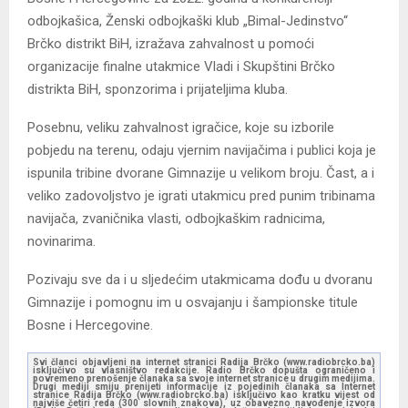
odbojkašica, Ženski odbojkaški klub „Bimal-Jedinstvo“
Brčko distrikt BiH, izražava zahvalnost u pomoći
organizacije finalne utakmice Vladi i Skupštini Brčko
distrikta BiH, sponzorima i prijateljima kluba.
Posebnu, veliku zahvalnost igračice, koje su izborile
pobjedu na terenu, odaju vjernim navijačima i publici koja je
ispunila tribine dvorane Gimnazije u velikom broju. Čast, a i
veliko zadovoljstvo je igrati utakmicu pred punim tribinama
navijača, zvaničnika vlasti, odbojkaškim radnicima,
novinarima.
Pozivaju sve da i u sljedećim utakmicama dođu u dvoranu
Gimnazije i pomognu im u osvajanju i šampionske titule
Bosne i Hercegovine.
Svi članci objavljeni na internet stranici Radija Brčko (www.radiobrcko.ba)
isključivo su vlasništvo redakcije. Radio Brčko dopušta ograničeno i
povremeno prenošenje članaka sa svoje internet stranice u drugim medijima.
Drugi mediji smiju prenijeti informacije iz pojedinih članaka sa Internet
stranice Radija Brčko (www.radiobrcko.ba) isključivo kao kratku vijest od
najviše četiri reda (300 slovnih znakova), uz obavezno navođenje izvora