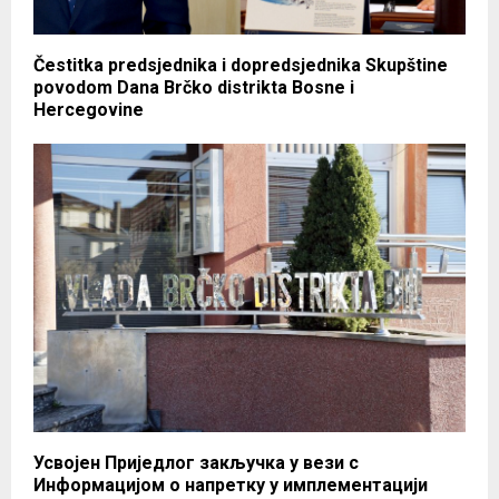
Čestitka predsjednika i dopredsjednika Skupštine
povodom Dana Brčko distrikta Bosne i
Hercegovine
Усвојен Приједлог закључка у вези с
Информацијом о напретку у имплементацији