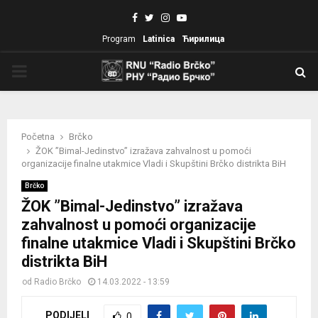
Facebook
Twitter
Instagram
Youtube
Program
Latinica
Ћирилица
PRIMARY
MENU
Početna
Brčko
ŽOK ”Bimal-Jedinstvo” izražava zahvalnost u pomoći
organizacije finalne utakmice Vladi i Skupštini Brčko distrikta BiH
Brčko
ŽOK ”Bimal-Jedinstvo” izražava
zahvalnost u pomoći organizacije
finalne utakmice Vladi i Skupštini Brčko
distrikta BiH
od
Radio Brčko
14.03.2022 - 13:59
PODIJELI
0