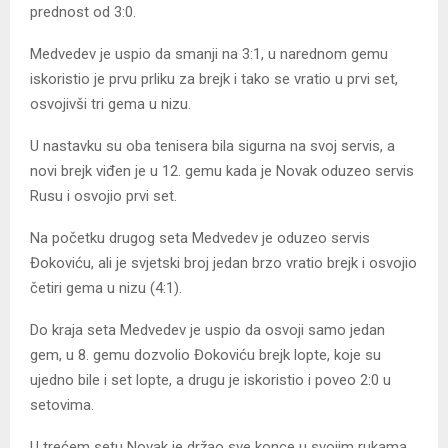
prednost od 3:0.
Medvedev je uspio da smanji na 3:1, u narednom gemu
iskoristio je prvu prliku za brejk i tako se vratio u prvi set,
osvojivši tri gema u nizu.
U nastavku su oba tenisera bila sigurna na svoj servis, a
novi brejk viđen je u 12. gemu kada je Novak oduzeo servis
Rusu i osvojio prvi set.
Na početku drugog seta Medvedev je oduzeo servis
Đokoviću, ali je svjetski broj jedan brzo vratio brejk i osvojio
četiri gema u nizu (4:1).
Do kraja seta Medvedev je uspio da osvoji samo jedan
gem, u 8. gemu dozvolio Đokoviću brejk lopte, koje su
ujedno bile i set lopte, a drugu je iskoristio i poveo 2:0 u
setovima.
U trećem setu Novak je držao sve konce u svojim rukama,