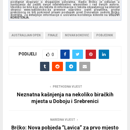
postignut dogovor o drugačijim uslovima. Radio Brčko je odlučan u
nastojanju da zaštiti svoje intelektualno vlasništvo i rad svojih autora.
Ukoliko se bilo koji dio teksta ili informacija iz teksta objavljenog na internet
stranici www.radiobrcko.ba prenese suprotno ovim pravilima, protiv
prekršioca će biti pokrenut pravni postupak pred Osnovnim sudom Brčko
distrikta. Za detaljnije informacije o uslovima korištenja kliknite na
USLOVI
KORIŠTENJA.
AUSTRALIJAN OPEN
FINALE
NOVAK ĐOKOVIĆ
POBJEDNIK
PODIJELI
0
PRETHODNA VIJEST
Neznatna kašnjenja na nekoliko biračkih
mjesta u Doboju i Srebrenici
NAREDNA VIJEST
Brčko: Nova pobjeda ”Lavica” za prvo mjesto