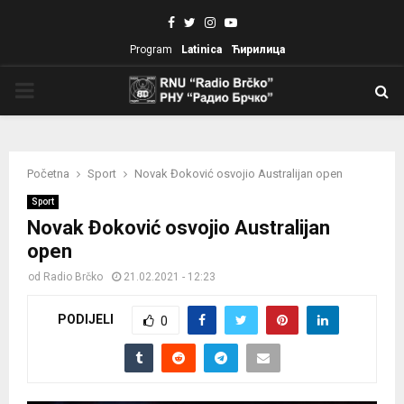
Facebook
Twitter
Instagram
Youtube
Program
Latinica
Ћирилица
PRIMARY
MENU
Početna
Sport
Novak Đoković osvojio Australijan open
Sport
Novak Đoković osvojio Australijan
open
od
Radio Brčko
21.02.2021 - 12:23
PODIJELI
0