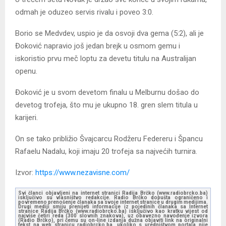
odmah je oduzeo servis rivalu i poveo 3:0.
Borio se Medvdev, uspio je da osvoji dva gema (5:2), ali je
Đoković napravio još jedan brejk u osmom gemu i
iskoristio prvu meč loptu za devetu titulu na Australijan
openu.
Đoković je u svom devetom finalu u Melburnu došao do
devetog trofeja, što mu je ukupno 18. gren slem titula u
karijeri.
On se tako približio Švajcarcu Rodžeru Federeru i Špancu
Rafaelu Nadalu, koji imaju 20 trofeja sa najvećih turnira.
Izvor:
https://www.nezavisne.com/
Svi članci objavljeni na internet stranici Radija Brčko (www.radiobrcko.ba)
isključivo su vlasništvo redakcije. Radio Brčko dopušta ograničeno i
povremeno prenošenje članaka sa svoje internet stranice u drugim medijima.
Drugi mediji smiju prenijeti informacije iz pojedinih članaka sa Internet
stranice Radija Brčko (www.radiobrcko.ba) isključivo kao kratku vijest od
najviše četiri reda (300 slovnih znakova), uz obavezno navođenje izvora
(Radio Brčko), pri čemu su on-line izdanja dužna objaviti link na originalni
tekst na web stranicu radiobrcko.ba, ukoliko s uredništvom portala nije