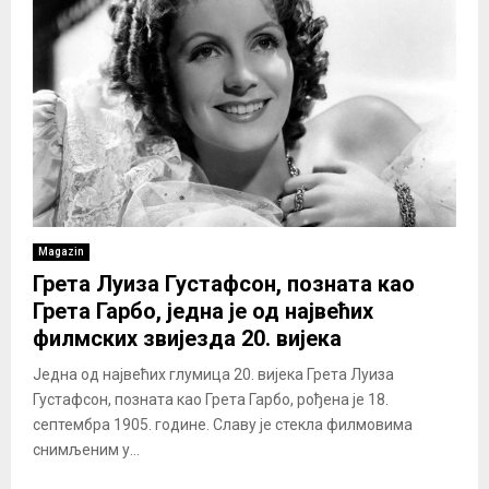
Magazin
Грета Луиза Густафсон, позната као
Грета Гарбо, једна је од највећих
филмских звијезда 20. вијека
Једна од највећих глумица 20. вијека Грета Луиза
Густафсон, позната као Грета Гарбо, рођена је 18.
септембра 1905. године. Славу је стекла филмовима
снимљеним у...