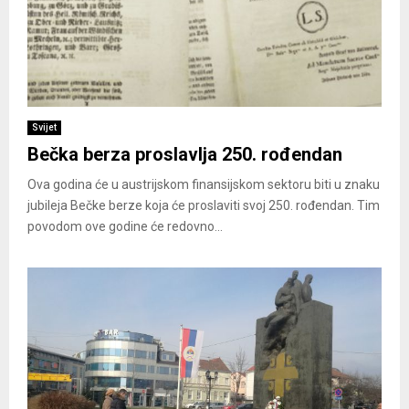
Svijet
Bečka berza proslavlja 250. rođendan
Ova godina će u austrijskom finansijskom sektoru biti u znaku
jubileja Bečke berze koja će proslaviti svoj 250. rođendan. Tim
povodom ove godine će redovno...