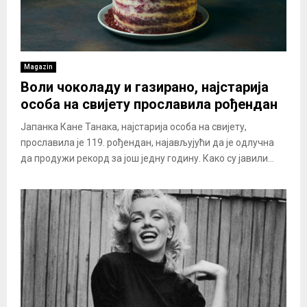
Magazin
Воли чоколаду и газирано, најстарија
особа на свијету прославила рођендан
Јапанка Кане Танака, најстарија особа на свијету,
прославила је 119. рођендан, најављујући да је одлучна
да продужи рекорд за још једну годину. Како су јавили...