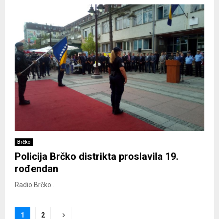
Brčko
Policija Brčko distrikta proslavila 19.
rođendan
Radio Brčko...
Posts
1
2