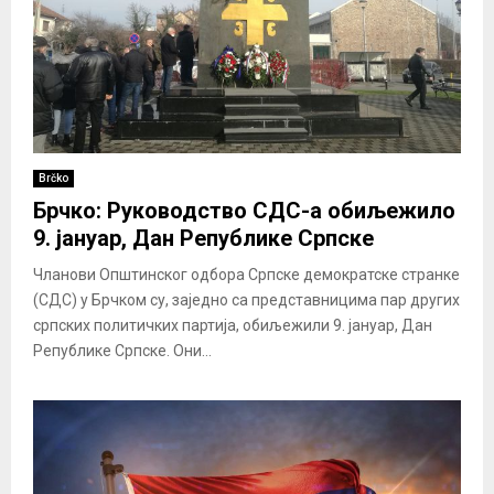
Brčko
Брчко: Руководство СДС-а обиљежило
9. јануар, Дан Републике Српске
Чланови Општинског одбора Српске демократске странке
(СДС) у Брчком су, заједно са представницима пар других
српских политичких партија, обиљежили 9. јануар, Дан
Републике Српске. Они...