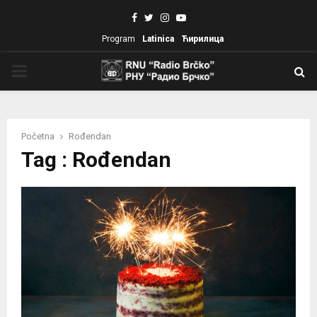
Facebook
Twitter
Instagram
Youtube
Program
Latinica
Ћирилица
PRIMARY
MENU
Početna
Rođendan
Tag : Rođendan