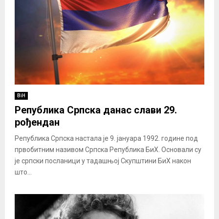
BiH
Република Српска данас слави 29.
рођендан
Република Српска настала је 9. јануара 1992. године под
првобитним називом Српска Република БиХ. Основали су
је српски посланици у тадашњој Скупштини БиХ након
што...