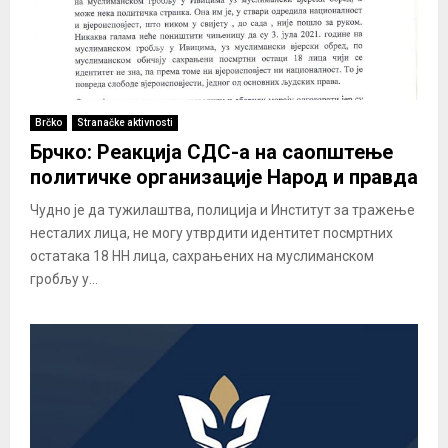
Brčko
Stranačke aktivnosti
Брчко: Реакција СДС-а на саопштење
политичке организације Народ и правда
Чудно је да тужилаштва, полиција и Институт за тражење
несталих лица, не могу утврдити идентитет посмртних
остатака 18 НН лица, сахрањених на муслиманском
гробљу у...