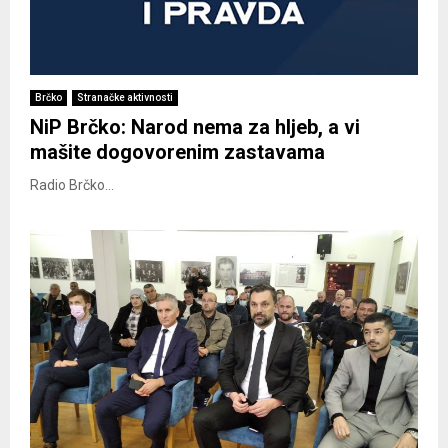
Brčko
Stranačke aktivnosti
NiP Brčko: Narod nema za hljeb, a vi
mašite dogovorenim zastavama
Radio Brčko...