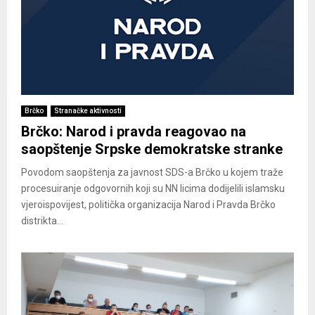
Brčko
Stranačke aktivnosti
Brčko: Narod i pravda reagovao na
saopštenje Srpske demokratske stranke
Povodom saopštenja za javnost SDS-a Brčko u kojem traže
procesuiranje odgovornih koji su NN licima dodijelili islamsku
vjeroispovijest, politička organizacija Narod i Pravda Brčko
distrikta...