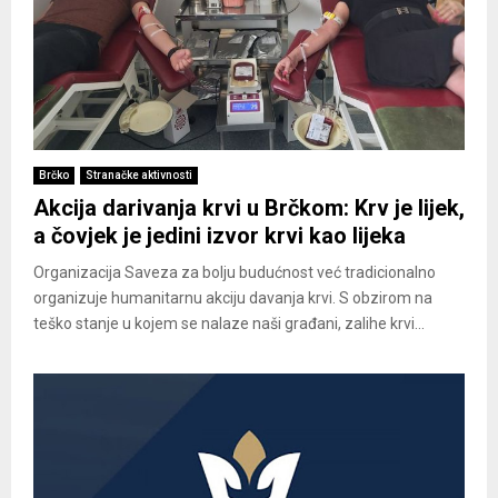
Brčko
Stranačke aktivnosti
Akcija darivanja krvi u Brčkom: Krv je lijek,
a čovjek je jedini izvor krvi kao lijeka
Organizacija Saveza za bolju budućnost već tradicionalno
organizuje humanitarnu akciju davanja krvi. S obzirom na
teško stanje u kojem se nalaze naši građani, zalihe krvi...