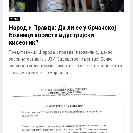
Brčko
Народ и Правда: Да ли се у брчанској
Болници користи идустријски
кисеоник?
Представници „Народа и правде“ изразили су данас
забринутост да је у ЈЗУ “Здравствени центар” Брчко
кориштен индустријски кисеоник за лијечење пацијената.
Политички секретар Народа и...