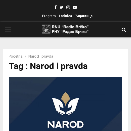
Facebook
Twitter
Instagram
Youtube
Program
Latinica
Ћирилица
PRIMARY
MENU
Početna
Narod i pravda
Tag : Narod i pravda