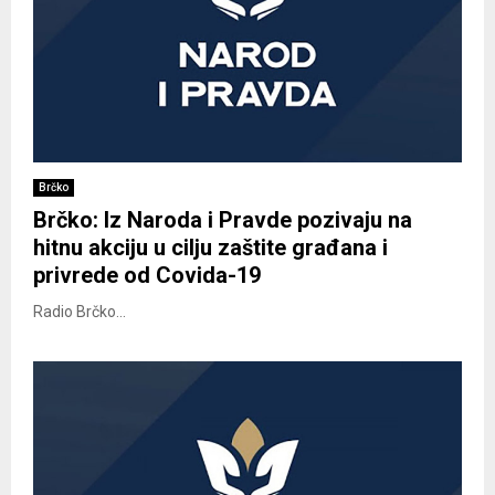
Brčko
Brčko: Iz Naroda i Pravde pozivaju na
hitnu akciju u cilju zaštite građana i
privrede od Covida-19
Radio Brčko...