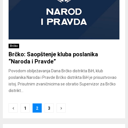
Brčko
Brčko: Saopštenje kluba poslanika
“Naroda i Pravde”
Povodom obilježavanja Dana Brčko distrikta BiH, klub
poslanika Naroda i Pravde Brčko distrikta BiH je prisustvovao
istoj. Prisutnim zvaničnicima se obratio Supervizor za Brčko
distrikt...
Posts
1
2
3
pagination