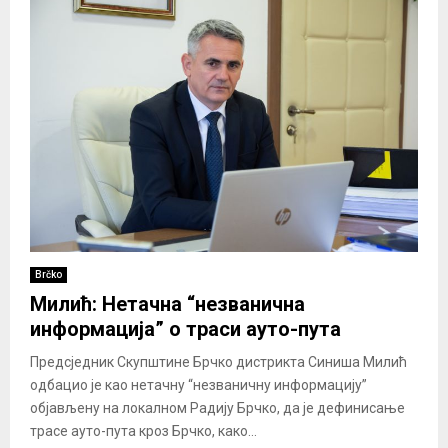
Brčko
Милић: Нетачна “незванична
информација” о траси ауто-пута
Предсједник Скупштине Брчко дистрикта Синиша Милић
одбацио је као нетачну “незваничну информацију”
објављену на локалном Радију Брчко, да је дефинисање
трасе ауто-пута кроз Брчко, како...