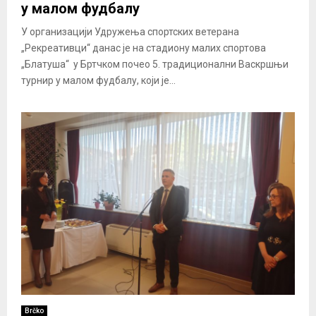
у малом фудбалу
У организацији Удружења спортских ветерана
„Рекреативци“ данас је на стадиону малих спортова
„Блатуша“ у Бртчком почео 5. традиционални Васкршњи
турнир у малом фудбалу, који је...
Brčko