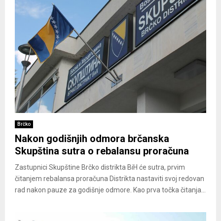
Brčko
Nakon godišnjih odmora brčanska
Skupština sutra o rebalansu proračuna
Zastupnici Skupštine Brčko distrikta BiH će sutra, prvim
čitanjem rebalansa proračuna Distrikta nastaviti svoj redovan
rad nakon pauze za godišnje odmore. Kao prva točka čitanja...