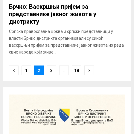
Брчко: Васкршњи пријем за
представнике јавног живота у
дистрикту
Српска православна црква и српски представници у
власти Брчко дистрикта организовали су синоћ
васкршњи пријем за представнике јавног живота из реда
свих народа који живе...
Posts
1
2
3
…
18
pagination