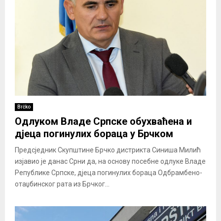
Brčko
Одлуком Владе Српске обухваћена и
дјеца погинулих бораца у Брчком
Предсједник Скупштине Брчко дистрикта Синиша Милић
изјавио је данас Срни да, на основу посебне одлуке Владе
Републике Српске, дјеца погинулих бораца Одбрамбено-
отаџбинског рата из Брчког...