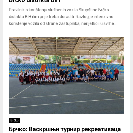
Brčko distrikta BiH
Pravilnik o korištenju službenih vozila Skupštine Brčko
distrikta BiH čim prije treba doraditi. Razlog je intenzivno
korištenje vozila od strane zastupnika, nerijetko i u svrhe...
Brčko
Брчко: Васкршњи турнир рекреативаца