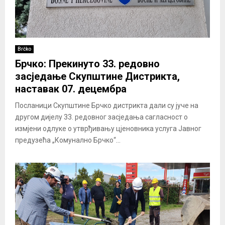
Brčko
Брчко: Прекинуто 33. редовно
засједање Скупштине Дистрикта,
наставак 07. децембра
Посланици Скупштине Брчко дистрикта дали су јуче на
другом дијелу 33. редовног засједања сагласност о
измјени одлуке о утврђивању цјеновника услуга Јавног
предузећа „Комунално Брчко“...