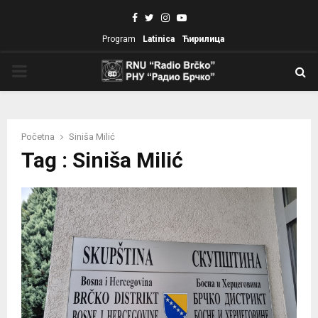
Facebook
Twitter
Instagram
Youtube
Program
Latinica
Ћирилица
PRIMARY
MENU
Početna
Siniša Milić
Tag : Siniša Milić