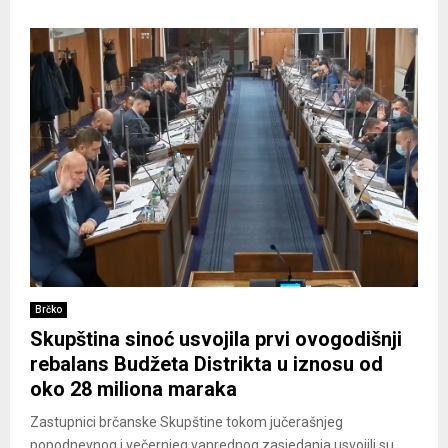
Brčko
Skupština sinoć usvojila prvi ovogodišnji
rebalans Budžeta Distrikta u iznosu od
oko 28 miliona maraka
Zastupnici brčanske Skupštine tokom jučerašnjeg
popodnevnog i večernjeg vanrednog zasjedanja usvojili su